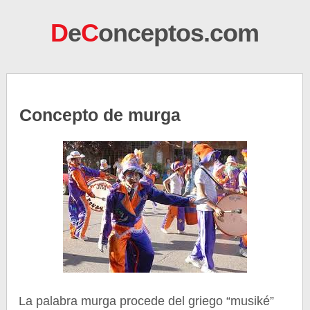
D
e
C
onceptos.com
Concepto de murga
La palabra murga procede del griego “musiké”