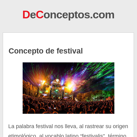
D
e
C
onceptos.com
Concepto de festival
La palabra festival nos lleva, al rastrear su origen
etimológico, al vocablo latino “festivalis”, término