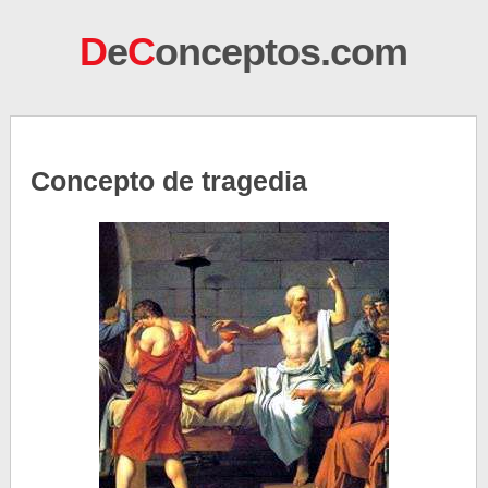
D
e
C
onceptos.com
Concepto de tragedia