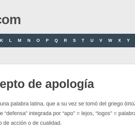
com
K
L
M
N
O
P
Q
R
S
T
U
V
W
X
Y
epto de apología
una palabra latina, que a su vez se tomó del griego ἀπο
e “defensa” integrada por “apo” = lejos, “logos” = palabra
vo de acción o de cualidad.