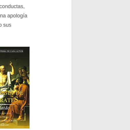
 conductas,
una apología
o sus