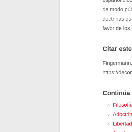
español dice
de modo públ
doctrinas qu
favor de los
Citar este
Fingermann,
https://deco
Continúa 
Filosofí
Adoctri
Liberta