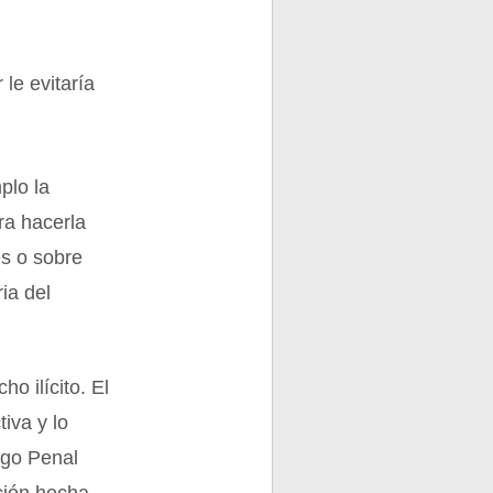
le evitaría
plo la
ra hacerla
es o sobre
ia del
ho ilícito. El
iva y lo
igo Penal