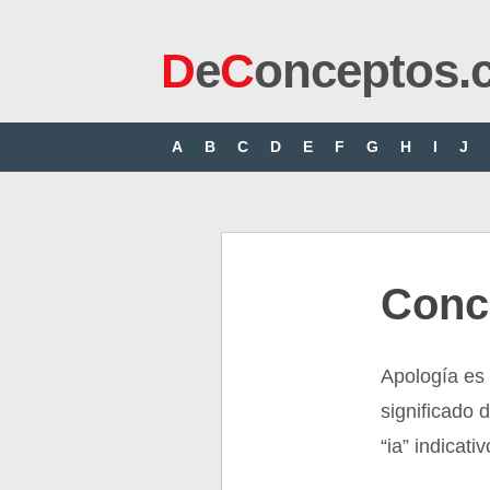
D
e
C
onceptos.
A
B
C
D
E
F
G
H
I
J
Conc
Apología es 
significado d
“ia” indicati