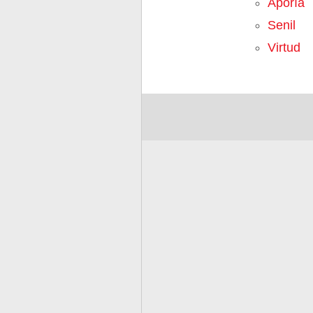
Aporía
Senil
Virtud