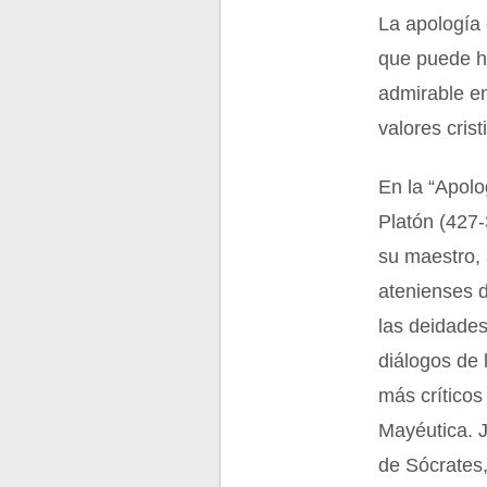
La apología
que puede ha
admirable en
valores cris
En la “Apolo
Platón (427-
su maestro, 
atenienses 
las deidades
diálogos de 
más crítico
Mayéutica. 
de Sócrates,