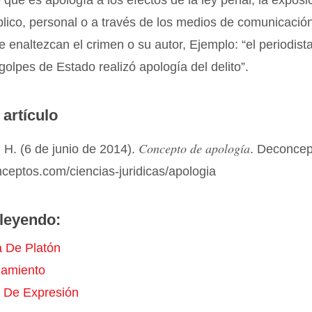
 que es apología a los efectos de la ley penal, la expos
ico, personal o a través de los medios de comunicación
e enaltezcan el crimen o su autor, Ejemplo: “el periodista
 golpes de Estado realizó apología del delito”.
 artículo
Concepto de apología
 H. (6 de junio de 2014).
. Deconcep
nceptos.com/ciencias-juridicas/apologia
leyendo:
a De Platón
namiento
d De Expresión