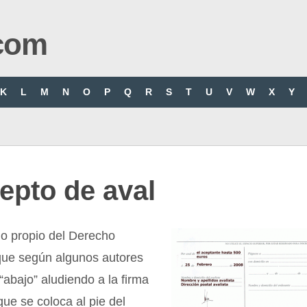
com
K
L
M
N
O
P
Q
R
S
T
U
V
W
X
Y
epto de aval
no propio del Derecho
que según algunos autores
 “abajo” aludiendo a la firma
que se coloca al pie del