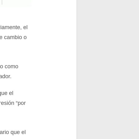
riamente, el
de cambio o
nto como
ador.
que el
resión “por
ario que el