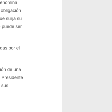
 denomina
 obligación
ue surja su
o puede ser
das por el
tión de una
l Presidente
e sus