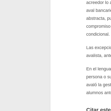
acreedor lo 
aval bancari
abstracta, p
compromiso 
condicional.
Las excepcio
avalista, an
En el lengua
persona o su
avaló la ges
alumnos ante
Citar este