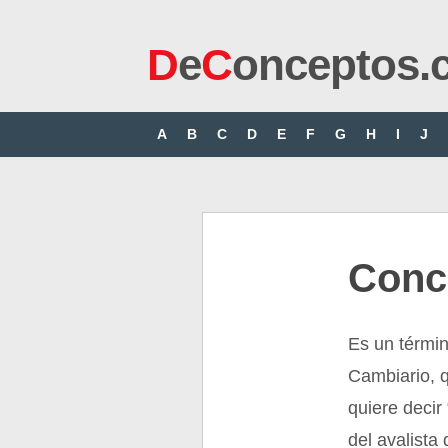
D
e
C
onceptos.
A
B
C
D
E
F
G
H
I
J
Conc
Es un térmi
Cambiario, 
quiere decir
del avalista 