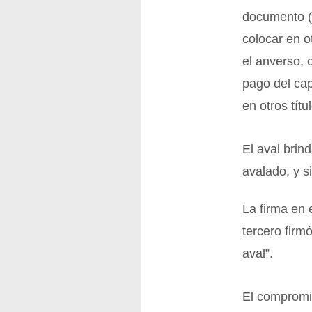
documento 
colocar en o
el anverso, 
pago del cap
en otros títu
El aval brin
avalado, y s
La firma en 
tercero firm
aval”.
El compromis