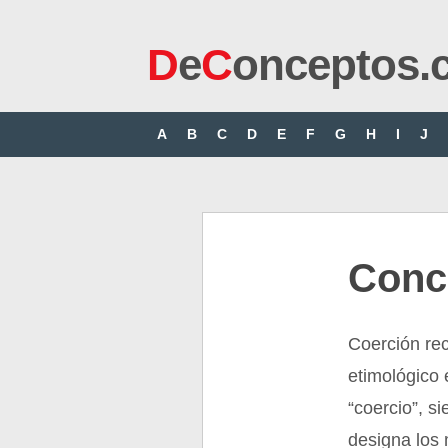
D
e
C
onceptos.
A
B
C
D
E
F
G
H
I
J
Conc
Coerción re
etimológico 
“coercio”, s
designa los 