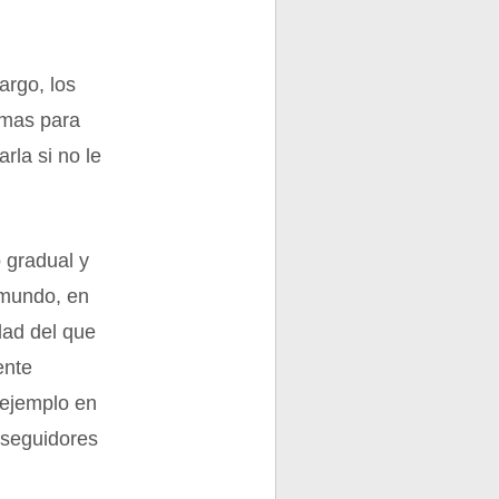
argo, los
imas para
la si no le
 gradual y
 mundo, en
dad del que
ente
 ejemplo en
 seguidores