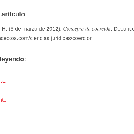
 artículo
Concepto de coerción
 H. (5 de marzo de 2012).
. Deconc
nceptos.com/ciencias-juridicas/coercion
leyendo:
dad
nte
n