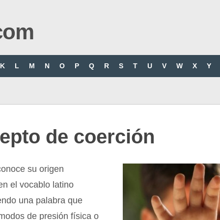
com
K
L
M
N
O
P
Q
R
S
T
U
V
W
X
Y
epto de coerción
conoce su origen
en el vocablo latino
iendo una palabra que
modos de presión física o