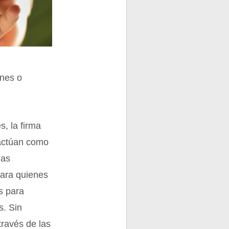
ones o
s, la firma
 actúan como
las
para quienes
s para
s. Sin
través de las