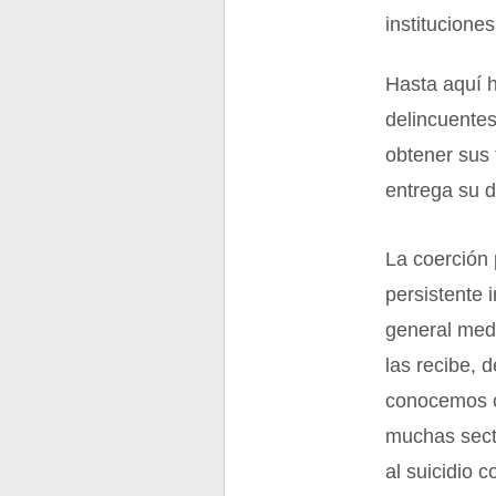
institucione
Hasta aquí 
delincuente
obtener sus
entrega su d
La coerción 
persistente 
general medi
las recibe, 
conocemos c
muchas secta
al suicidio c