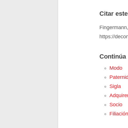
Citar este
Fingermann,
https://deco
Continúa 
Modo
Paterni
Sigla
Adquire
Socio
Filiació