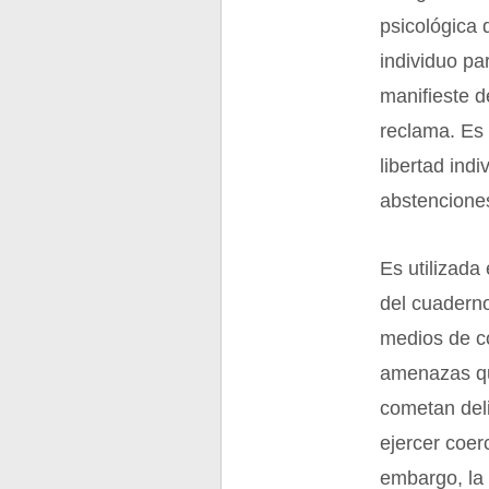
psicológica
individuo pa
manifieste d
reclama. Es 
libertad indi
abstencione
Es utilizada
del cuadern
medios de co
amenazas qu
cometan deli
ejercer coer
embargo, la 