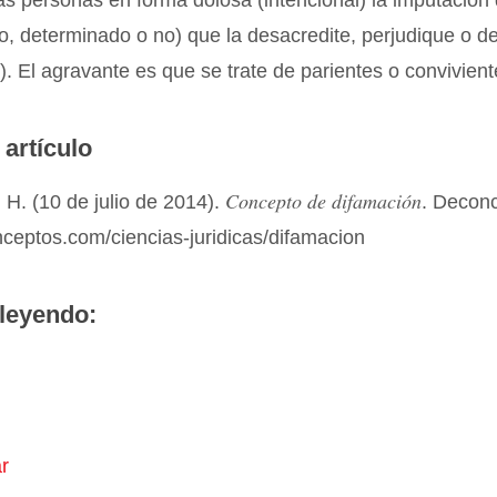
s personas en forma dolosa (intencional) la imputación
lso, determinado o no) que la desacredite, perjudique o 
0). El agravante es que se trate de parientes o convivient
 artículo
Concepto de difamación
H. (10 de julio de 2014).
. Decon
nceptos.com/ciencias-juridicas/difamacion
leyendo:
r