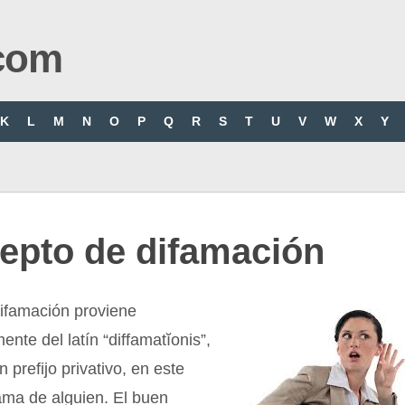
com
K
L
M
N
O
P
Q
R
S
T
U
V
W
X
Y
epto de difamación
difamación proviene
ente del latín “diffamatĭonis”,
n prefijo privativo, en este
ama de alguien. El buen