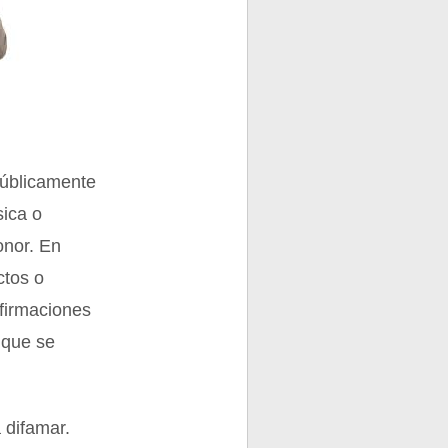
 públicamente
sica o
onor. En
ctos o
firmaciones
 que se
 difamar.