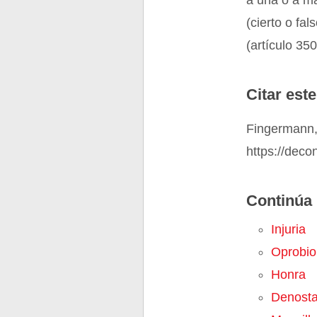
a una o a má
(cierto o fa
(artículo 35
Citar este
Fingermann, 
https://deco
Continúa 
Injuria
Oprobio
Honra
Denosta