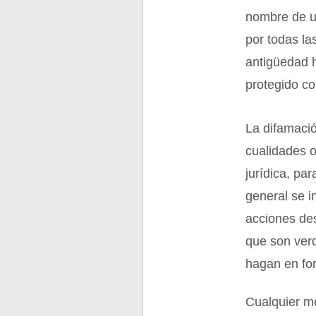
nombre de u
por todas las
antigüedad h
protegido co
La difamació
cualidades 
jurídica, pa
general se i
acciones de
que son verd
hagan en fo
Cualquier me