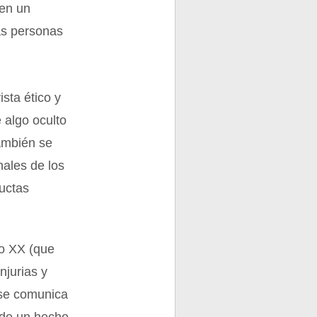
 en un
as personas
sta ético y
 algo oculto
también se
nales de los
uctas
lo XX (que
injurias y
 se comunica