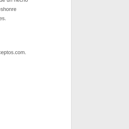
 de un hecho
deshonre
es.
ceptos.com.