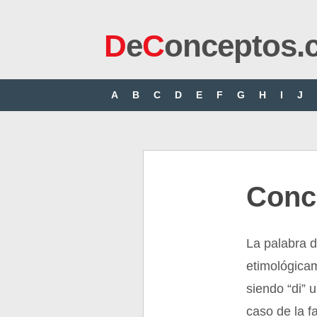
D
e
C
onceptos.
A
B
C
D
E
F
G
H
I
J
Conc
La palabra 
etimológicam
siendo “di” u
caso de la f