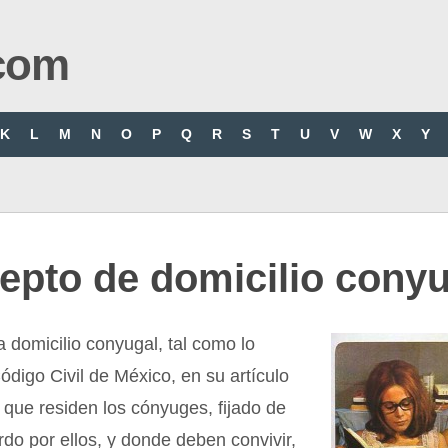
com
K
L
M
N
O
P
Q
R
S
T
U
V
W
X
Y
epto de domicilio conyu
domicilio conyugal, tal como lo
ódigo Civil de México, en su artículo
r que residen los cónyuges, fijado de
o por ellos, y donde deben convivir,