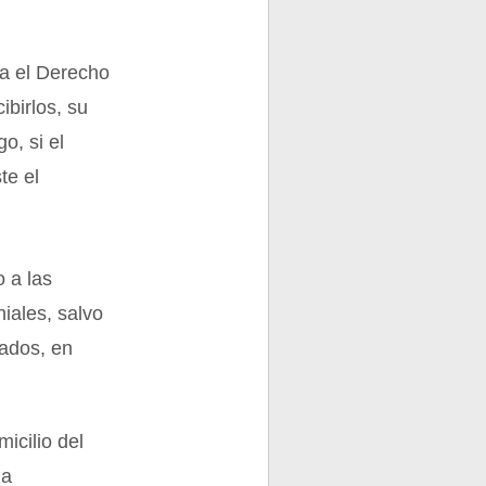
na el Derecho
ibirlos, su
o, si el
te el
o a las
iales, salvo
uados, en
micilio del
la