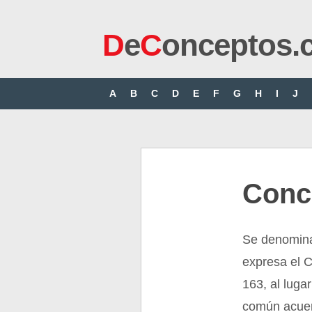
D
e
C
onceptos.
A
B
C
D
E
F
G
H
I
J
Conc
Se denomina 
expresa el C
163, al luga
común acuerd