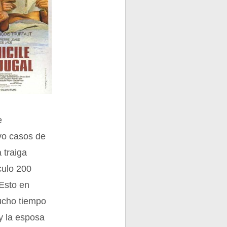
e
lvo casos de
 traiga
ículo 200
 Esto en
mucho tiempo
 y la esposa