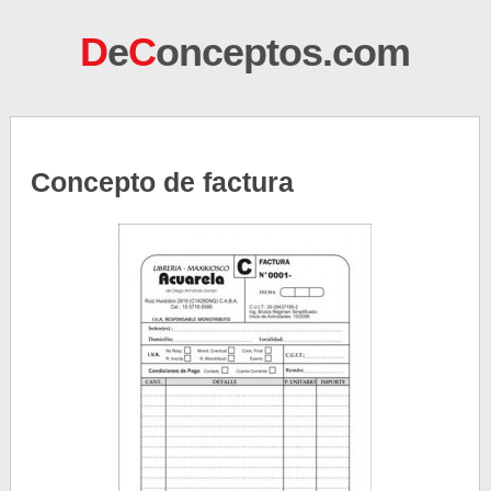
D
e
C
onceptos.com
Concepto de factura