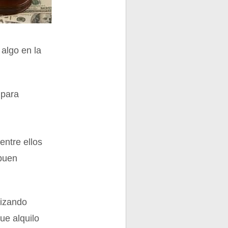
 algo en la
 para
entre ellos
 buen
lizando
ue alquilo