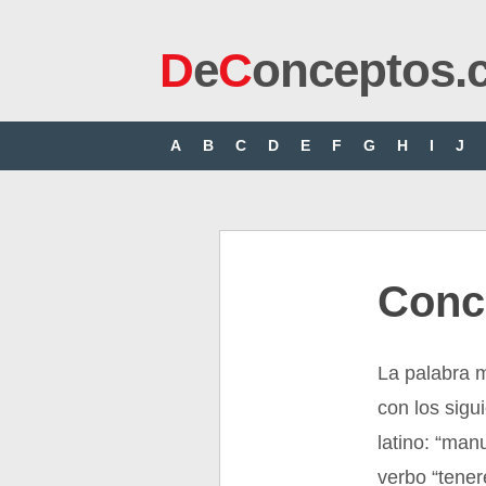
D
e
C
onceptos.
A
B
C
D
E
F
G
H
I
J
Conc
La palabra 
con los sigu
latino: “man
verbo “tener