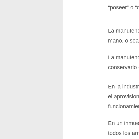
“poseer” o “
La manutenci
mano, o sea
La manutenci
conservarlo
En la indust
el aprovisi
funcionamie
En un inmueb
todos los ar