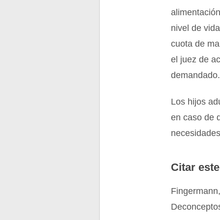
alimentación
nivel de vid
cuota de man
el juez de a
demandado
Los hijos ad
en caso de q
necesidades
Citar este
Fingermann, 
Deconceptos