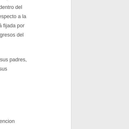
dentro del
especto a la
 fijada por
ngresos del
 sus padres,
 sus
tencion