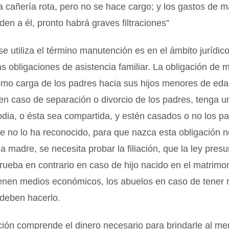
a cañería rota, pero no se hace cargo; y los gastos de 
den a él, pronto habrá graves filtraciones”
 utiliza el término manutención es en el ámbito jurídic
as obligaciones de asistencia familiar. La obligación de
omo carga de los padres hacia sus hijos menores de eda
en caso de separación o divorcio de los padres, tenga u
todia, o ésta sea compartida, y estén casados o no los p
dre no lo ha reconocido, para que nazca esta obligación 
a madre, se necesita probar la filiación, que la ley pres
ueba en contrario en caso de hijo nacido en el matrimon
ienen medios económicos, los abuelos en caso de tener 
 deben hacerlo.
ión comprende el dinero necesario para brindarle al me