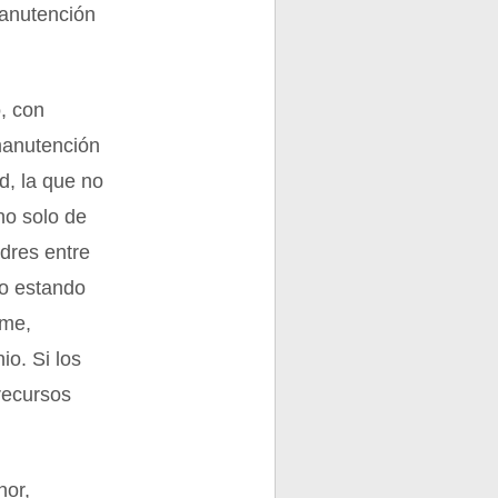
manutención
o, con
 manutención
d, la que no
no solo de
adres entre
no estando
ume,
io. Si los
recursos
nor,