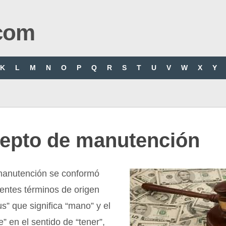
com
K
L
M
N
O
P
Q
R
S
T
U
V
W
X
Y
epto de manutención
manutención se conformó
ientes términos de origen
us” que significa “mano” y el
e” en el sentido de “tener”,