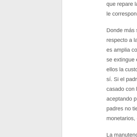
que repare l
le correspon
Donde más se
respecto a l
es amplia c
se extingue 
ellos la cus
sí. Si el pa
casado con l
aceptando pr
padres no t
monetarios,
La manutenc