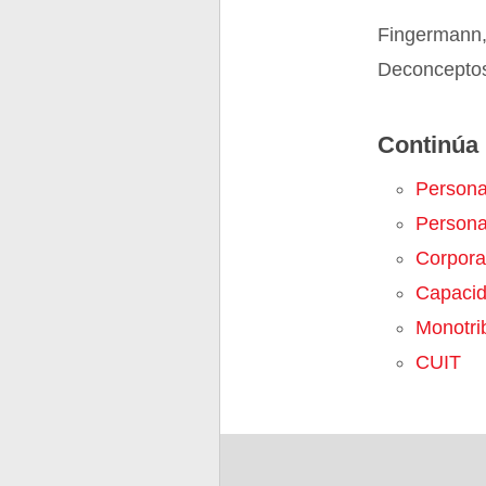
Fingermann,
Deconceptos.
Continúa 
Person
Persona
Corpora
Capaci
Monotri
CUIT