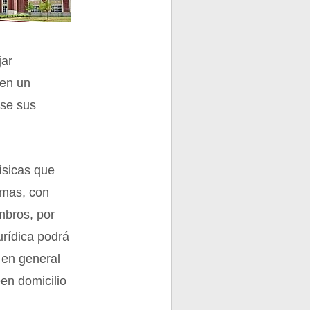
jar
 en un
rse sus
ísicas que
smas, con
mbros, por
urídica podrá
r en general
en domicilio