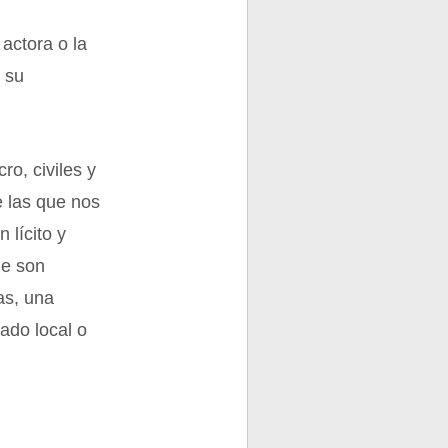
 actora o la
 su
ro, civiles y
 las que nos
 lícito y
ue son
as, una
tado local o