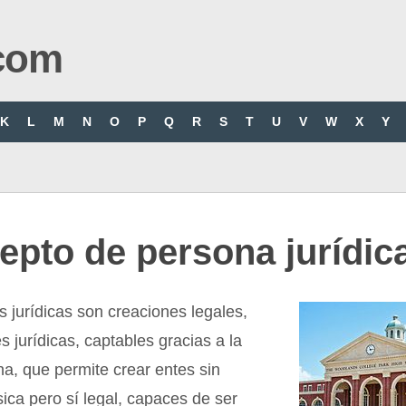
com
K
L
M
N
O
P
Q
R
S
T
U
V
W
X
Y
pto de persona jurídic
 jurídicas son creaciones legales,
s jurídicas, captables gracias a la
a, que permite crear entes sin
ísica pero sí legal, capaces de ser