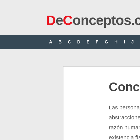
D
e
C
onceptos.
A
B
C
D
E
F
G
H
I
J
Conce
Las personas
abstraccione
razón human
existencia f