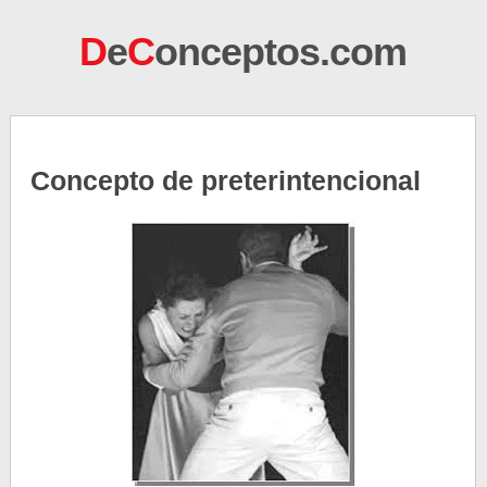
D
e
C
onceptos.com
Concepto de preterintencional