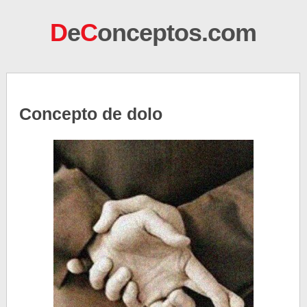
D
e
C
onceptos.com
Concepto de dolo