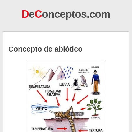
D
e
C
onceptos.com
Concepto de abiótico