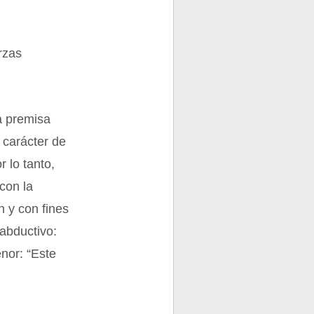
rzas
a premisa
 carácter de
 lo tanto,
con la
n y con fines
abductivo:
nor: “Este