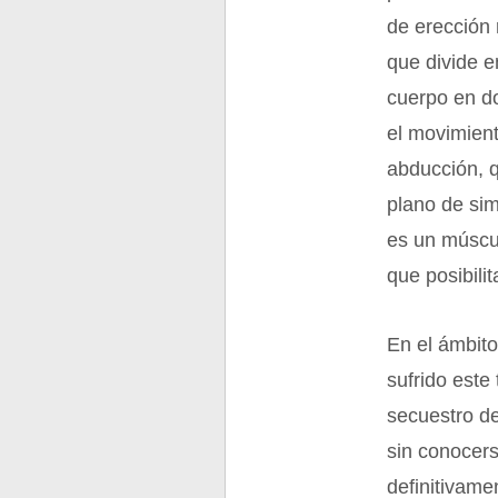
de erección 
que divide e
cuerpo en d
el movimient
abducción, q
plano de sim
es un múscu
que posibili
En el ámbito
sufrido este
secuestro de
sin conocers
definitivam