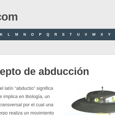
com
K
L
M
N
O
P
Q
R
S
T
U
V
W
X
Y
epto de abducción
l latín ”abductio” significa
e implica en Biología, un
ransversal por el cual una
erpo realiza un movimiento