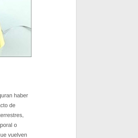
eguran haber
acto de
errestres,
poral o
que vuelven