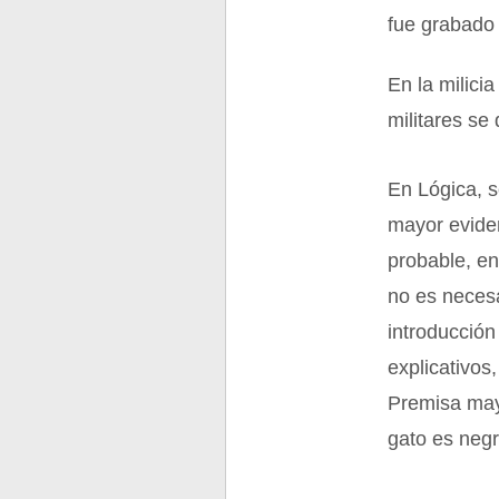
fue grabado 
En la milici
militares se 
En Lógica, 
mayor eviden
probable, en
no es necesa
introducción
explicativos
Premisa may
gato es negr