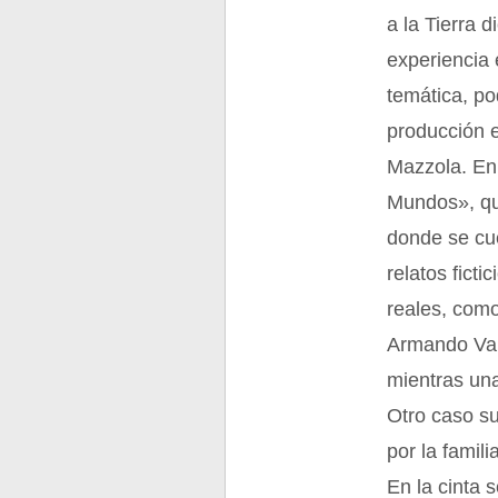
a la Tierra 
experiencia 
temática, p
producción 
Mazzola. En 
Mundos», que
donde se cue
relatos fict
reales, como
Armando Val
mientras una
Otro caso s
por la famil
En la cinta 