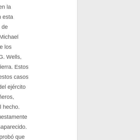
en la
n esta
, de
 Michael
e los
G. Wells,
ierra. Estos
uestos casos
el ejército
ñeros,
l hecho.
puestamente
saparecido.
mprobó que