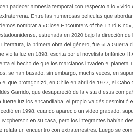
dicen padecer amnesia temporal con respecto a lo vivido 
extraterrena. Entre las numerosas películas que aborda
odemos nombrar a «Close Encounters of the Third Kind»
estadounidense, estrenada en 2020 bajo la dirección de
Literatura, la primera obra del género, fue «La Guerra d
 vio la luz en 1898, escrita por el novelista británico H.
nta el hecho de que los marcianos invaden el planeta T
icios, se han basado, sin embargo, muchs veces, en sup
 el que protagonizó, en Chile en abril de 1977, el Cabo d
dés Garrido, que desapareció de la vista d esus compa
 fuerte luz los encandilaba. el propio Valdés desmintió e
ucedió en 1998, cuando apareció un video grabado, su
ia Mcpherson en su casa, pero los integrantes habían de
se relata un encuentro con extraterrestres. Luego se co