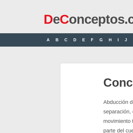
D
e
C
onceptos.
A
B
C
D
E
F
G
H
I
J
Conc
Abducción de
separación, 
movimiento t
parte del cu