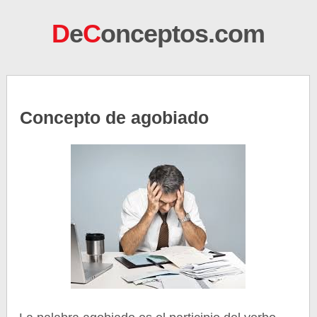
D
e
C
onceptos.com
Concepto de agobiado