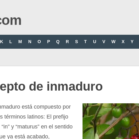
com
K
L
M
N
O
P
Q
R
S
T
U
V
W
X
Y
epto de inmaduro
inmaduro está compuesto por
s términos latinos: El prefijo
 “in” y “maturus” en el sentido
que ya está acabado,