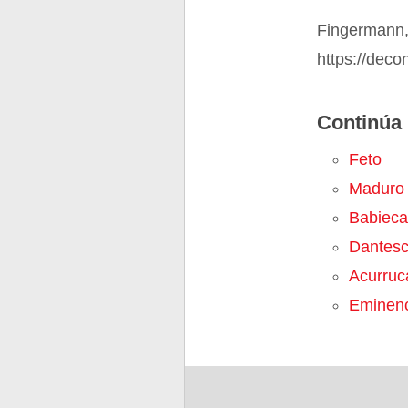
Fingermann,
https://dec
Continúa 
Feto
Maduro
Babieca
Dantes
Acurruc
Eminenc