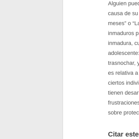
Alguien pued
causa de su 
meses” o “La
inmaduros pa
inmadura, c
adolescente:
trasnochar, 
es relativa 
ciertos ind
tienen desar
frustracione
sobre protec
Citar este