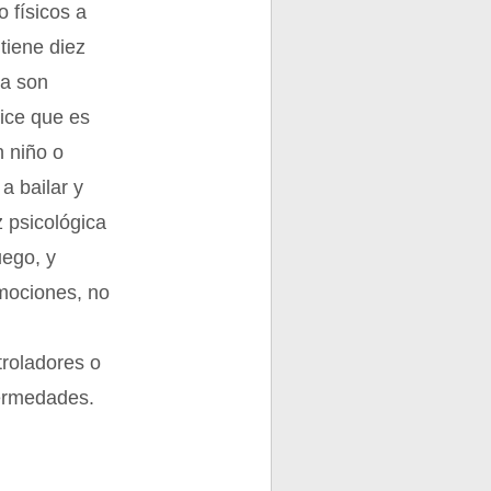
o físicos a
tiene diez
ia son
ice que es
 niño o
a bailar y
z psicológica
uego, y
mociones, no
troladores o
fermedades.