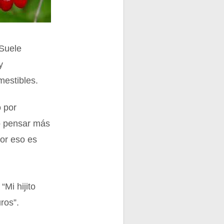
 Suele
y
estibles.
 por
ebo pensar más
por eso es
Mi hijito
ros”.