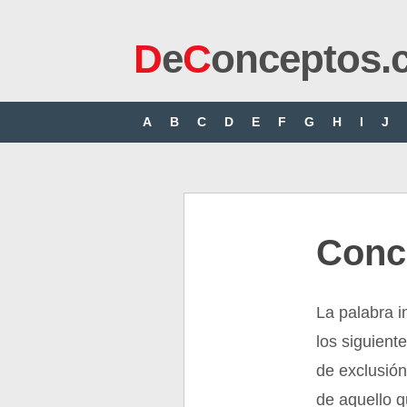
D
e
C
onceptos.
A
B
C
D
E
F
G
H
I
J
Conc
La palabra 
los siguiente
de exclusión
de aquello 