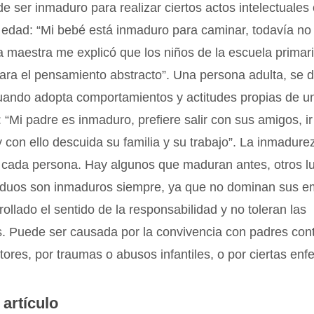
e ser inmaduro para realizar ciertos actos intelectuales 
edad: “Mi bebé está inmaduro para caminar, todavía no 
 maestra me explicó que los niños de la escuela primar
ra el pensamiento abstracto”. Una persona adulta, se d
uando adopta comportamientos y actitudes propias de un
 “Mi padre es inmaduro, prefiere salir con sus amigos, ir 
y con ello descuida su familia y su trabajo”. La inmadure
a cada persona. Hay algunos que maduran antes, otros l
ividuos son inmaduros siempre, ya que no dominan sus e
rollado el sentido de la responsabilidad y no toleran las
s. Puede ser causada por la convivencia con padres con
tores, por traumas o abusos infantiles, o por ciertas en
 artículo