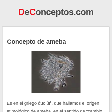
D
e
C
onceptos.com
Concepto de ameba
Es en el griego ἀμοιβή, que hallamos el origen
etimológico de ameba, en el sentido de “cambio