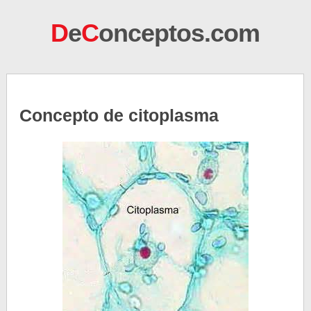
D
e
C
onceptos.com
Concepto de citoplasma