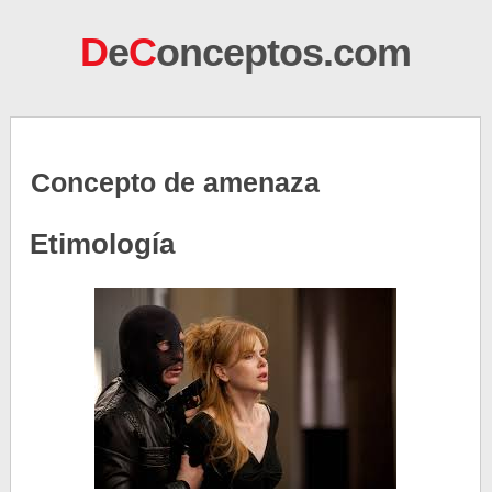
D
e
C
onceptos.com
Concepto de amenaza
Etimología