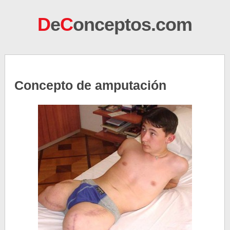
D
e
C
onceptos.com
Concepto de amputación