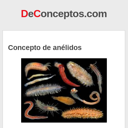
D
e
C
onceptos.com
Concepto de anélidos