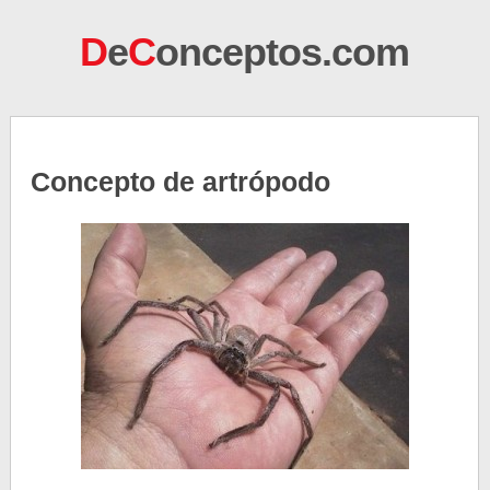
D
e
C
onceptos.com
Concepto de artrópodo