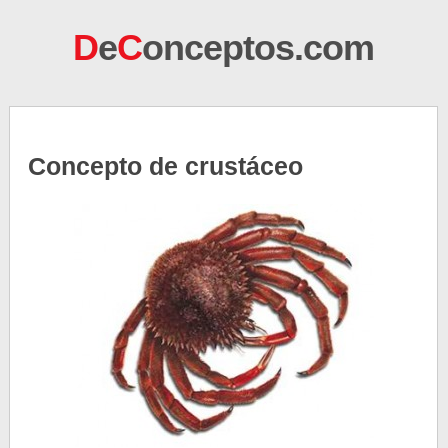
D
e
C
onceptos.com
Concepto de crustáceo