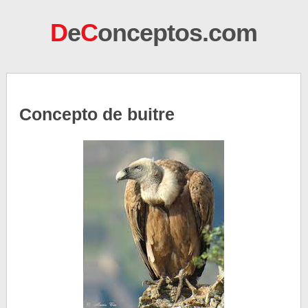
D
e
C
onceptos.com
Concepto de buitre