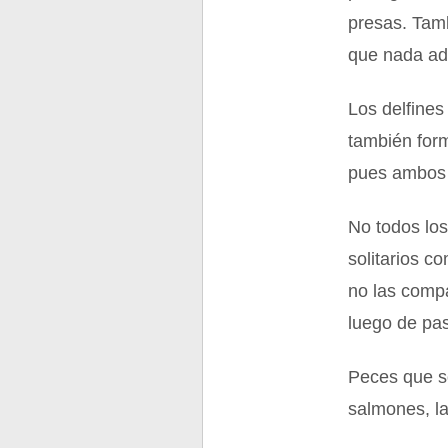
presas. Tamb
que nada ad
Los delfines
también for
pues ambos 
No todos lo
solitarios c
no las compa
luego de pa
Peces que so
salmones, la