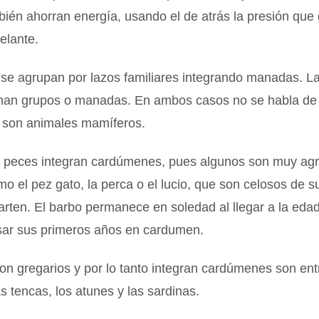
ién ahorran energía, usando el de atrás la presión que 
elante.
 se agrupan por lazos familiares integrando manadas. L
man grupos o manadas. En ambos casos no se habla d
son animales mamíferos.
s peces integran cardúmenes, pues algunos son muy agr
omo el pez gato, la perca o el lucio, que son celosos de 
rten. El barbo permanece en soledad al llegar a la edad
sar sus primeros años en cardumen.
n gregarios y por lo tanto integran cardúmenes son entr
s tencas, los atunes y las sardinas.