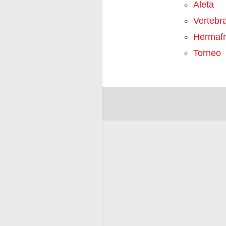
Aleta
Vertebr
Hermafr
Torneo