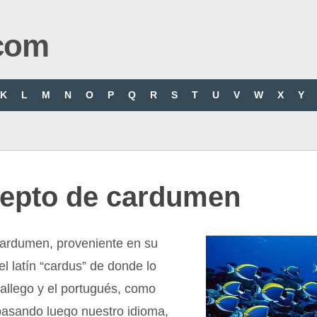
com
K
L
M
N
O
P
Q
R
S
T
U
V
W
X
Y
epto de cardumen
cardumen, proveniente en su
el latín “cardus” de donde lo
allego y el portugués, como
pasando luego nuestro idioma,