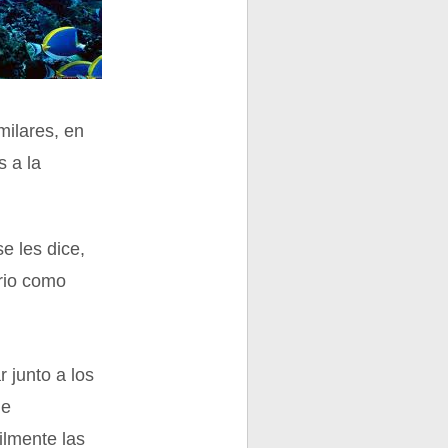
milares, en
s a la
e les dice,
rio como
 junto a los
de
ilmente las