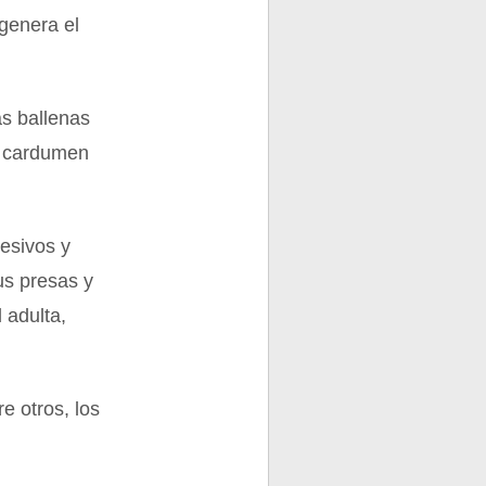
genera el
as ballenas
e cardumen
esivos y
sus presas y
 adulta,
e otros, los