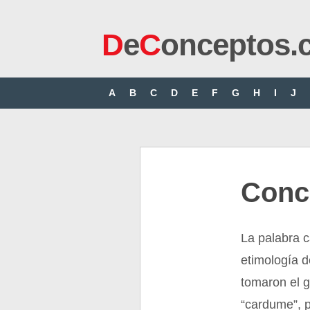
D
e
C
onceptos.
A
B
C
D
E
F
G
H
I
J
Conc
La palabra 
etimología d
tomaron el g
“cardume”, 