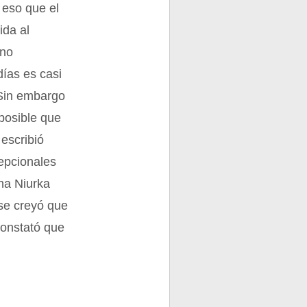
 eso que el
ida al
ino
días es casi
 Sin embargo
mposible que
escribió
cepcionales
ana Niurka
se creyó que
constató que