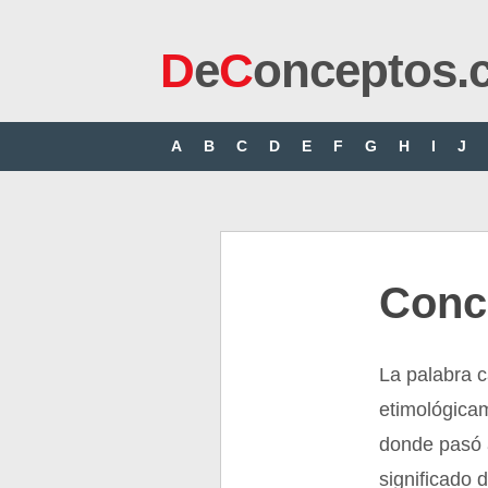
D
e
C
onceptos.
A
B
C
D
E
F
G
H
I
J
Conc
La palabra c
etimológica
donde pasó a
significado 