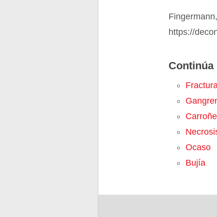
Fingermann,
https://deco
Continúa 
Fractur
Gangre
Carroñe
Necrosi
Ocaso
Bujía