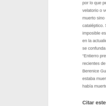
por lo que p
velatorio o 
muerto sino 
cataléptico.
imposible es
en la actual
se confunda 
“Entierro pr
recientes de
Berenice Gu
estaba muert
había muerto
Citar este