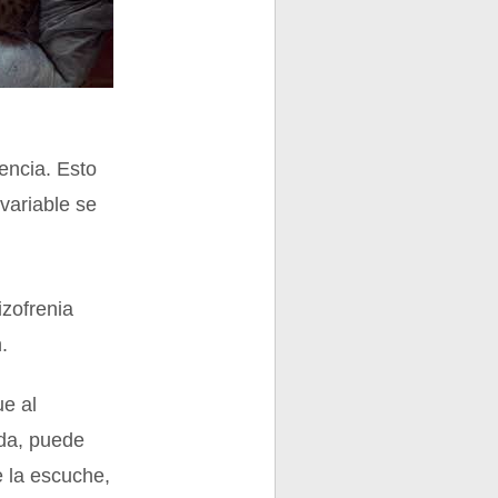
encia. Esto
variable se
izofrenia
.
ue al
ida, puede
e la escuche,