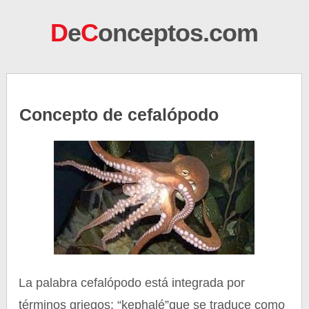
D
e
C
onceptos.com
Concepto de cefalópodo
La palabra cefalópodo está integrada por
términos griegos: “kephalé”que se traduce como