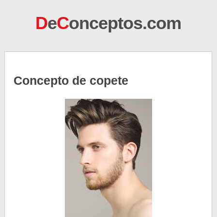
D
e
C
onceptos.com
Concepto de copete