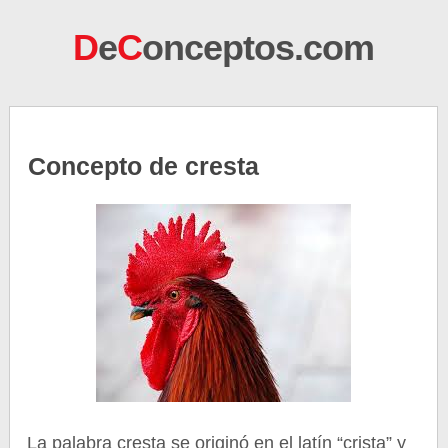
D
e
C
onceptos.com
Concepto de cresta
La palabra cresta se originó en el latín “crista” y