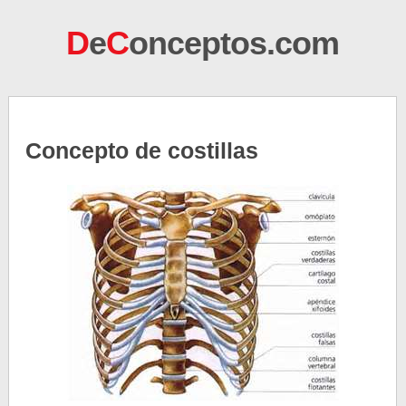
D
e
C
onceptos.com
Concepto de costillas