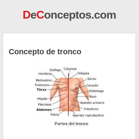
D
e
C
onceptos.com
Concepto de tronco