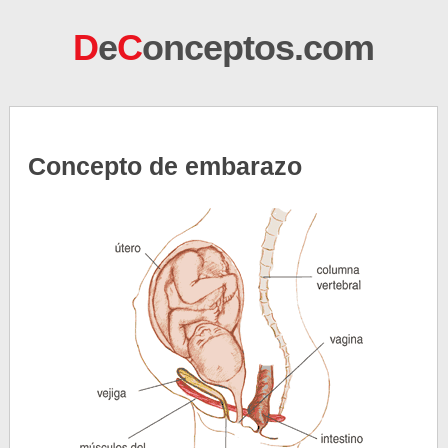
D
e
C
onceptos.com
Concepto de embarazo