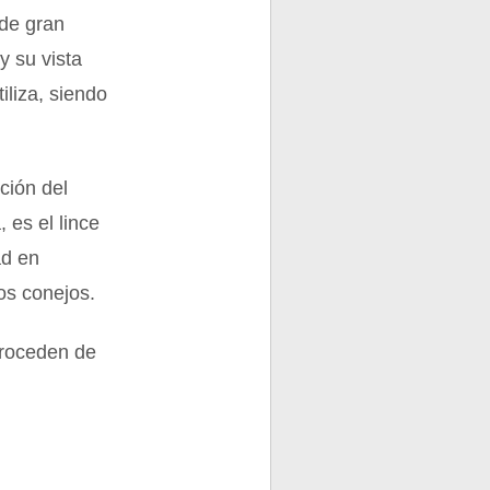
 de gran
y su vista
liza, siendo
ción del
 es el lince
ad en
os conejos.
proceden de