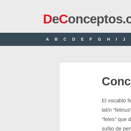
D
e
C
onceptos.
A
B
C
D
E
F
G
H
I
J
Conce
El vocablo f
latín “felinu
“feles” que 
sufijo de pe