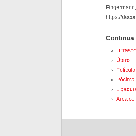
Fingermann,
https://deco
Continúa 
Ultraso
Útero
Folículo
Pócima
Ligadur
Arcaico