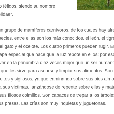
 félidos, siendo su nombre
elidae”.
un grupo de mamíferos carnívoros, de los cuales hay al
ecies, entre ellas son los más conocidos, el león, el tigre
 el gato y el ocelote. Los cuatro primeros pueden rugir. 
apa especial que hace que la luz rebote en ellos; por es
ver en la penumbra diez veces mejor que un ser human
 que les sirve para asearse y limpiar sus alimentos. So
eltos y sigilosos, ya que caminando sobre sus pies almo
a sus víctimas, lanzándose de repente sobre ellas y ma
sus filosos colmillos. Son capaces de trepar a los árbole
us presas. Las crías son muy inquietas y juguetonas.