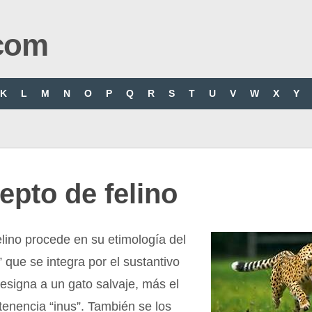
com
K
L
M
N
O
P
Q
R
S
T
U
V
W
X
Y
pto de felino
elino procede en su etimología del
s” que se integra por el sustantivo
designa a un gato salvaje, más el
rtenencia “inus”. También se los