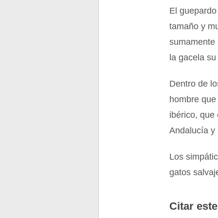
El guepardo 
tamaño y muy
sumamente a
la gacela su
Dentro de lo
hombre que l
ibérico, que
Andalucía y 
Los simpáti
gatos salvaj
Citar este