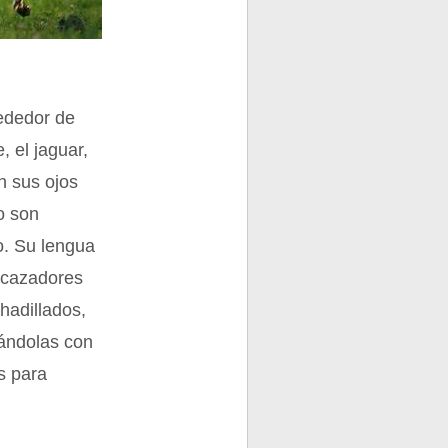
rededor de
, el jaguar,
En sus ojos
o son
o. Su lengua
n cazadores
hadillados,
tándolas con
s para