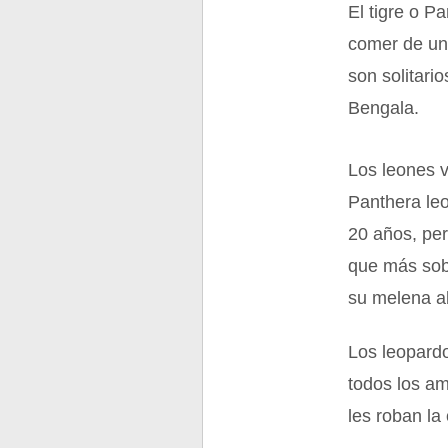
El tigre o P
comer de una
son solitari
Bengala.
Los leones v
Panthera leo
20 años, per
que más sob
su melena a
Los leopardo
todos los am
les roban la