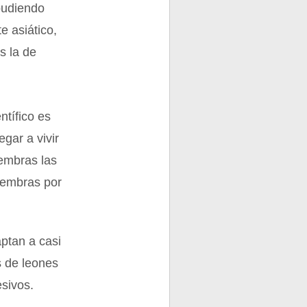
 pudiendo
e asiático,
s la de
ntífico es
gar a vivir
hembras las
hembras por
ptan a casi
s de leones
sivos.