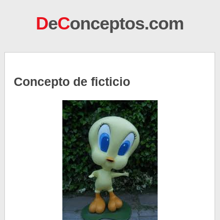
D
e
C
onceptos.com
Concepto de ficticio