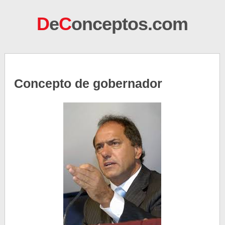
D
e
C
onceptos.com
Concepto de gobernador