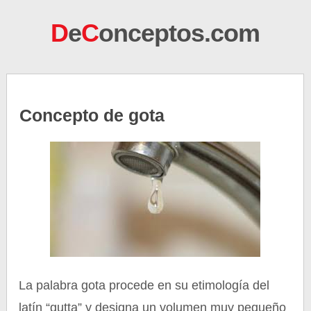
D
e
C
onceptos.com
Concepto de gota
La palabra gota procede en su etimología del
latín “gutta” y designa un volumen muy pequeño