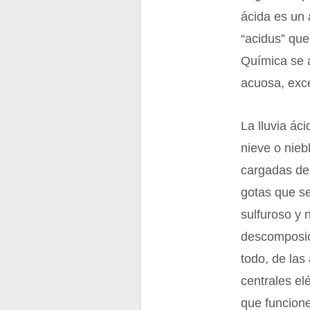
ácida es un 
“acidus” que
Química se a
acuosa, exc
La lluvia ác
nieve o nieb
cargadas de 
gotas que se
sulfuroso y 
descomposici
todo, de las 
centrales el
que funcion