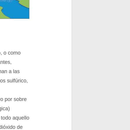
do, o como
ntes,
man a las
s sulfúrico,
ro por sobre
gica)
 todo aquello
dióxido de