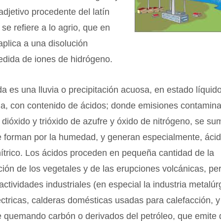
adjetivo procedente del latín
 se refiere a lo agrio, que en
plica a una disolución
edida de iones de hidrógeno.
ida es una lluvia o precipitación acuosa, en estado líqui
la, con contenido de ácidos; donde emisiones contamina
dióxido y trióxido de azufre y óxido de nitrógeno, se su
 forman por la humedad, y generan especialmente, ácido
nítrico. Los ácidos proceden en pequeña cantidad de la
ón de los vegetales y de las erupciones volcánicas, pe
actividades industriales (en especial la industria metalúr
éctricas, calderas domésticas usadas para calefacción, y
e quemando carbón o derivados del petróleo, que emite 