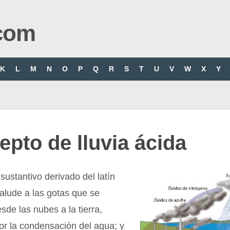
com
K
L
M
N
O
P
Q
R
S
T
U
V
W
X
Y
pto de lluvia ácida
 sustantivo derivado del latín
 alude a las gotas que se
esde las nubes a la tierra,
or la condensación del agua; y