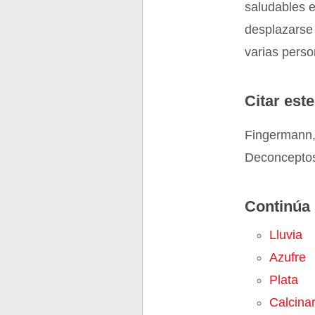
saludables e
desplazarse 
varias perso
Citar este
Fingermann,
Deconceptos.
Continúa 
Lluvia
Azufre
Plata
Calcina