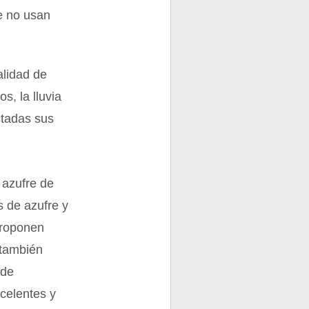
e no usan
alidad de
s, la lluvia
ctadas sus
l azufre de
s de azufre y
 proponen
 también
 de
xcelentes y