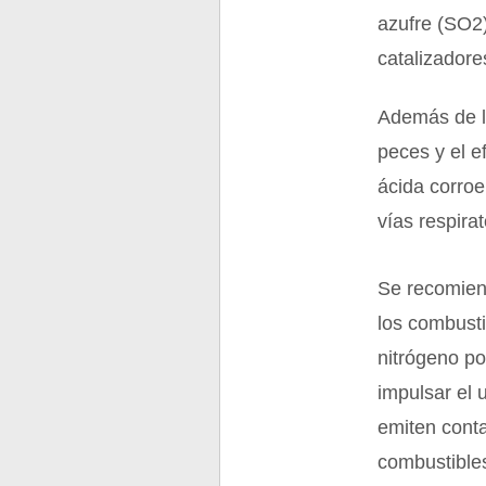
azufre (SO2)
catalizadore
Además de l
peces y el e
ácida corroe
vías respirat
Se recomiend
los combusti
nitrógeno po
impulsar el 
emiten conta
combustibles