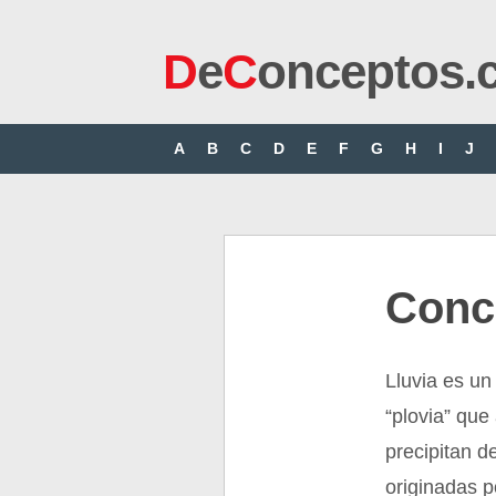
D
e
C
onceptos.
A
B
C
D
E
F
G
H
I
J
Conce
Lluvia es un
“plovia” que
precipitan d
originadas p