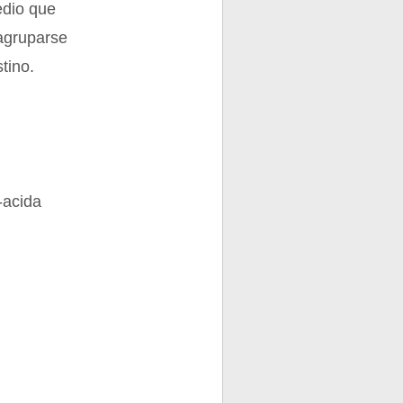
edio que
 agruparse
tino.
-acida