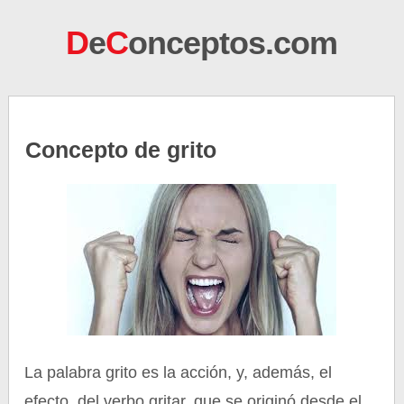
D
e
C
onceptos.com
Concepto de grito
La palabra grito es la acción, y, además, el
efecto, del verbo gritar, que se originó desde el