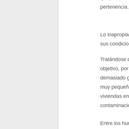
pertenencia.
Lo inapropia
sus condici
Tratándose d
objetivo, po
demasiado g
muy pequeña,
viviendas en
contaminaci
Entre los hu