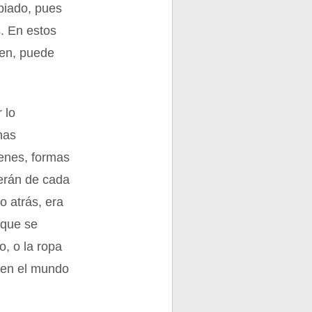
piado, pues
. En estos
ien, puede
 lo
nas
genes, formas
derán de cada
o atrás, era
 que se
o, o la ropa
a en el mundo