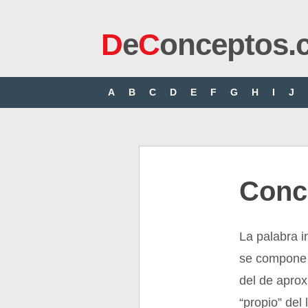
D
e
C
onceptos.
A
B
C
D
E
F
G
H
I
J
Conc
La palabra i
se compone d
del de aprox
“propio” del 