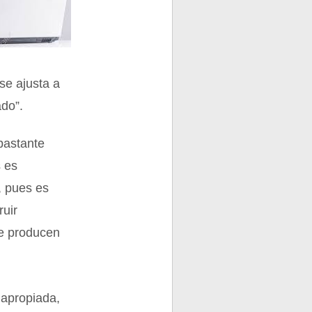
se ajusta a
ado”.
bastante
s es
, pues es
ruir
ue producen
napropiada,