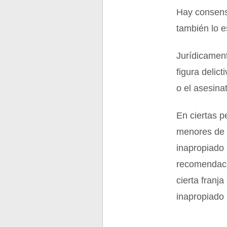
Hay consens
también lo e
Jurídicament
figura delict
o el asesina
En ciertas p
menores de c
inapropiado 
recomendaci
cierta franj
inapropiado