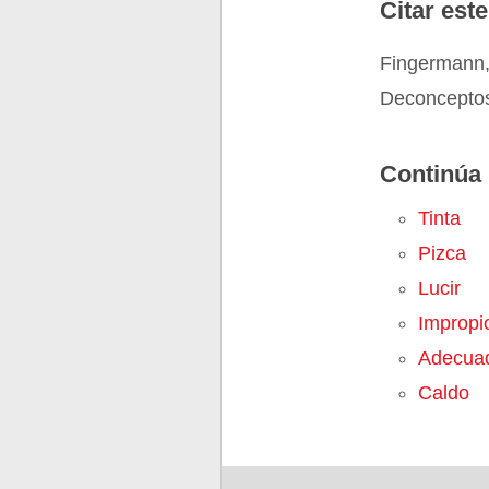
Citar este
Fingermann,
Deconceptos
Continúa 
Tinta
Pizca
Lucir
Impropi
Adecua
Caldo