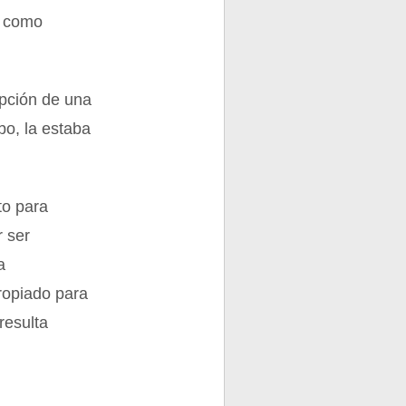
, como
ipción de una
obo, la estaba
to para
r ser
a
ropiado para
resulta