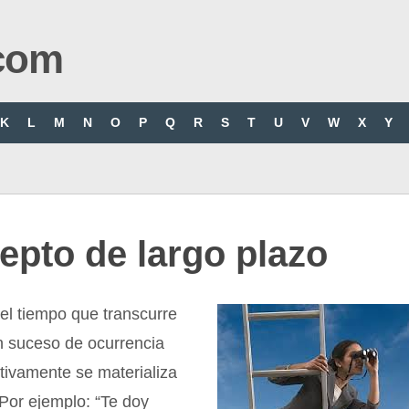
com
K
L
M
N
O
P
Q
R
S
T
U
V
W
X
Y
epto de largo plazo
el tiempo que transcurre
n suceso de ocurrencia
ctivamente se materializa
Por ejemplo: “Te doy