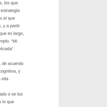
s, los que
 estrategia
s el que
 y a partir
que es largo,
emplo. “Mi
década”.
a, de acuerdo
cognitiva, y
 ella
ado o se los
s lo que