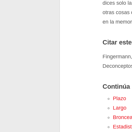
dices solo l
otras cosas 
en la memori
Citar este
Fingermann,
Deconceptos
Continúa 
Plazo
Largo
Bronce
Estadis