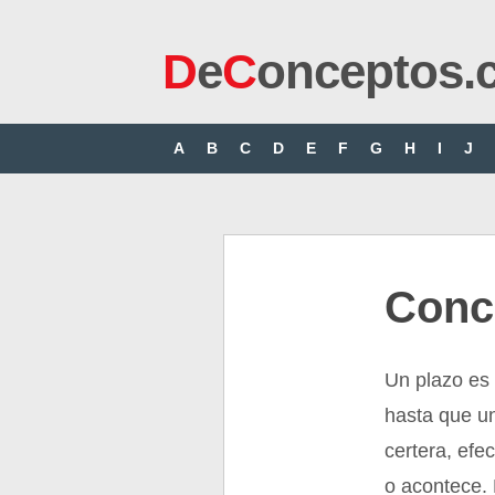
D
e
C
onceptos.
A
B
C
D
E
F
G
H
I
J
Conc
Un plazo es 
hasta que u
certera, efe
o acontece. 