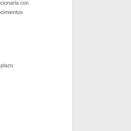
acionarla con
ocimientos
-plazo