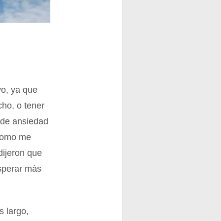
vo, ya que
ho, o tener
 de ansiedad
 como me
dijeron que
esperar más
s largo,