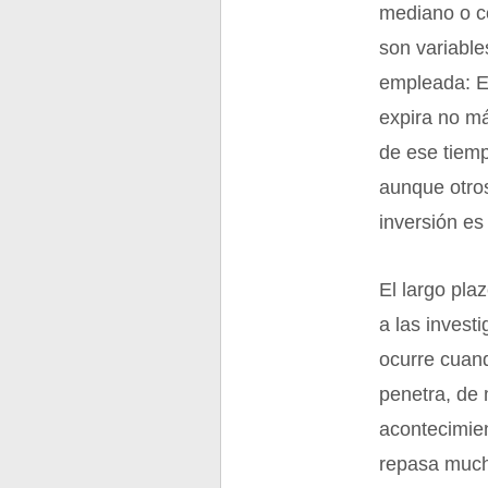
mediano o co
son variable
empleada: El
expira no má
de ese tiemp
aunque otros
inversión es
El largo pla
a las invest
ocurre cuand
penetra, de
acontecimien
repasa mucha