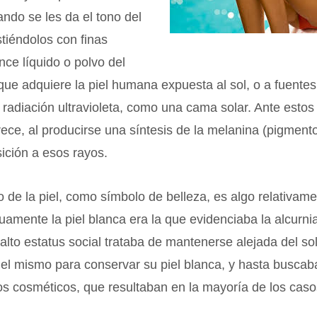
ando se les da el tono del
stiéndolos con finas
nce líquido o polvo del
que adquiere la piel humana expuesta al sol, o a fuente
 radiación ultravioleta, como una cama solar. Ante estos
rece, al producirse una síntesis de la melanina (pigmento
ición a esos rayos.
 de la piel, como símbolo de belleza, es algo relativame
uamente la piel blanca era la que evidenciaba la alcurnia 
alto estatus social trataba de mantenerse alejada del so
el mismo para conservar su piel blanca, y hasta buscab
s cosméticos, que resultaban en la mayoría de los casos