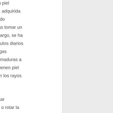
 piel
, adquirida
ndo
as tomar un
bargo, se ha
utos diarios
rgas
uemaduras a
ienen piel
n los rayos
sar
o rotar la