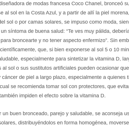
 diseñadora de modas francesa Coco Chanel, bronceó su
 al sol en la Costa Azul, y a partir de allí la piel morena
 del sol o por camas solares, se impuso como moda, sie
 un síntoma de buena salud: “Te ves muy pálida, deberí
 para broncearte y no tener aspecto enfermizo”. Sin em
ientíficamente, que, si bien exponerse al sol 5 o 10 min
ludable, especialmente para sintetizar la vitamina D, la
 al sol o sus sustitutos artificiales pueden ocasionar q
y cáncer de piel a largo plazo, especialmente a quienes t
o cual se recomienda tomar sol con protectores, que evita
ambién impiden el efecto sobre la vitamina D.
r un buen bronceado, parejo y saludable, se aconseja u
solares, distribuyéndolos en forma homogénea, moverse 