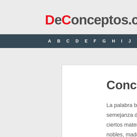
D
e
C
onceptos.
A
B
C
D
E
F
G
H
I
J
Conc
La palabra 
semejanza d
ciertos mat
nobles, made