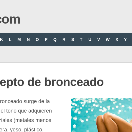
com
K
L
M
N
O
P
Q
R
S
T
U
V
W
X
Y
epto de bronceado
bronceado surge de la
el tono que adquieren
eriales (metales menos
ra, yeso, plástico,