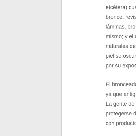
etcétera) cu
bronce, revi
láminas, bro
mismo; y el 
naturales de
piel se oscu
por su expos
El bronceado
ya que antig
La gente de 
protegerse d
con producto