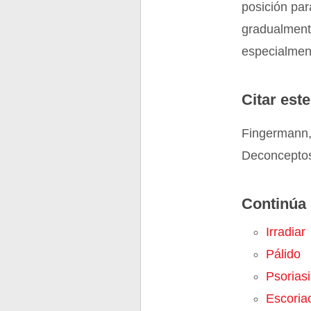
posición par
gradualmente
especialment
Citar este
Fingermann,
Deconceptos
Continúa 
Irradiar
Pálido
Psoriasi
Escoria