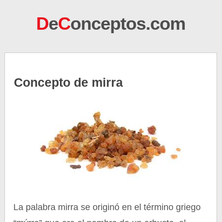
D
e
C
onceptos.com
Concepto de mirra
La palabra mirra se originó en el término griego