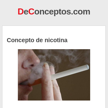
D
e
C
onceptos.com
Concepto de nicotina