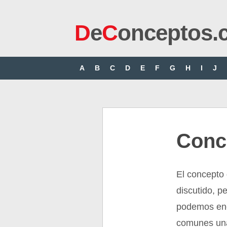
D
e
C
onceptos.
A
B
C
D
E
F
G
H
I
J
Conc
El concepto
discutido, p
podemos en
comunes una