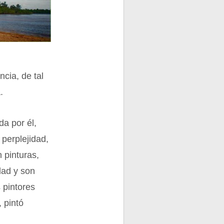
cia, de tal
.
da por él,
 perplejidad,
 pinturas,
dad y son
s pintores
, pintó