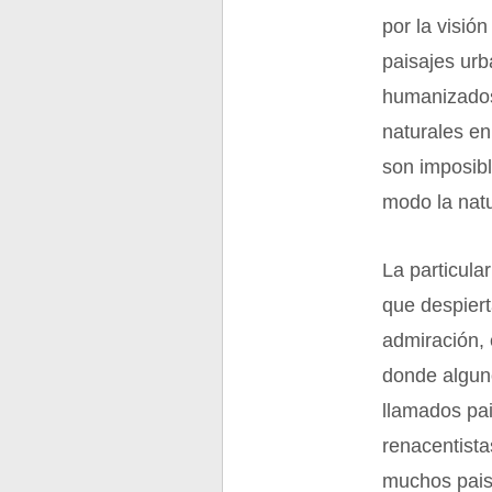
por la visió
paisajes urb
humanizados
naturales en 
son imposibl
modo la nat
La particula
que despiert
admiración, 
donde alguno
llamados pais
renacentista
muchos pais