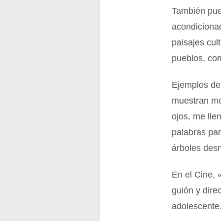
También pue
acondicionad
paisajes cult
pueblos, com
Ejemplos de
muestran mo
ojos, me lle
palabras par
árboles des
En el Cine, 
guión y dire
adolescente