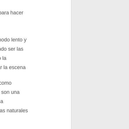
para hacer
modo lento y
ndo ser las
 la
ar la escena
 como
y son una
na
as naturales