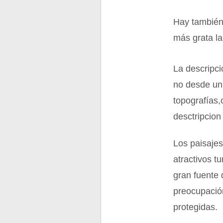
Hay también 
más grata la
La descripci
no desde un 
topografías,o
desctripcion
Los paisaje
atractivos t
gran fuente 
preocupación
protegidas.