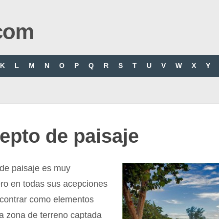
com
K
L
M
N
O
P
Q
R
S
T
U
V
W
X
Y
epto de paisaje
 de paisaje es muy
ero en todas sus acepciones
contrar como elementos
 zona de terreno captada