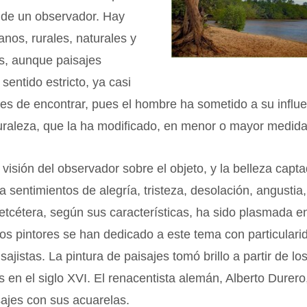
n de un observador. Hay
anos, rurales, naturales y
, aunque paisajes
sentido estricto, ya casi
es de encontrar, pues el hombre ha sometido a su influen
uraleza, que la ha modificado, en menor o mayor medida
r visión del observador sobre el objeto, y la belleza capta
a sentimientos de alegría, tristeza, desolación, angustia,
etcétera, según sus características, ha sido plasmada en
s pintores se han dedicado a este tema con particulari
ajistas. La pintura de paisajes tomó brillo a partir de lo
s en el siglo XVI. El renacentista alemán, Alberto Durero
ajes con sus acuarelas.