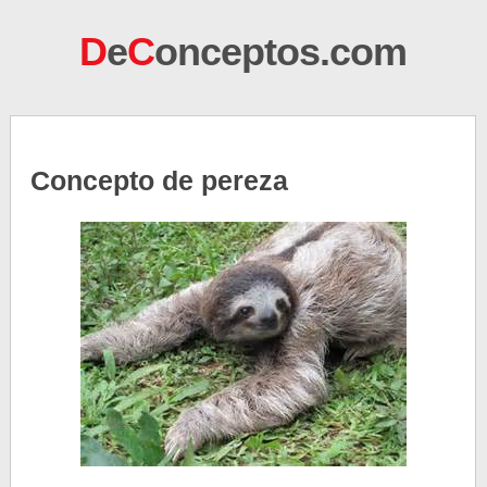
D
e
C
onceptos.com
Concepto de pereza