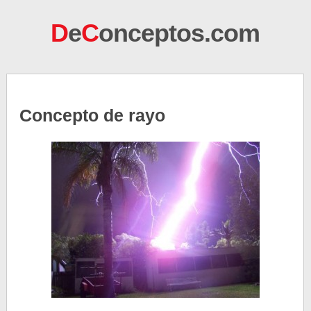
D
e
C
onceptos.com
Concepto de rayo