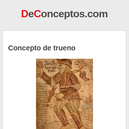
D
e
C
onceptos.com
Concepto de trueno