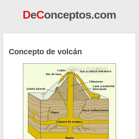
D
e
C
onceptos.com
Concepto de volcán