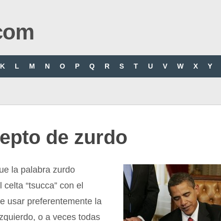
com
K
L
M
N
O
P
Q
R
S
T
U
V
W
X
Y
epto de zurdo
ue la palabra zurdo
 celta “tsucca” con el
de usar preferentemente la
zquierdo, o a veces todas