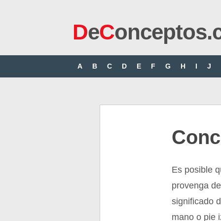
D
e
C
onceptos.
A
B
C
D
E
F
G
H
I
J
Conc
Es posible q
provenga del
significado 
mano o pie i