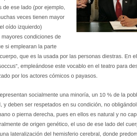
s de ese lado (por ejemplo,
muchas veces tienen mayor
l oído izquierdo)
 mayores condiciones de
ue si emplearan la parte
cuerpo, que es la usada por las personas diestras. En el 
soccus”, empleándose este vocablo en el teatro para des
izado por los actores cómicos o payasos.
representan socialmente una minoría, un 10 % de la pob
l, y deben ser respetados en su condición, no obligándo
ano o pierna derecha, pues en ellos es natural y no cap
almente de origen genético, el uso de ese lado del cue
una lateralización del hemisferio cerebral, donde predom