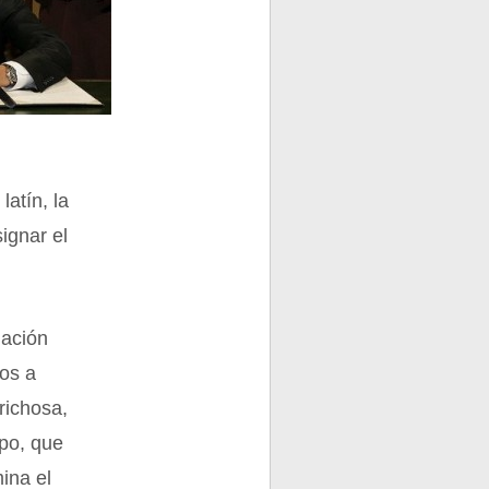
latín, la
ignar el
lación
los a
richosa,
rpo, que
ina el