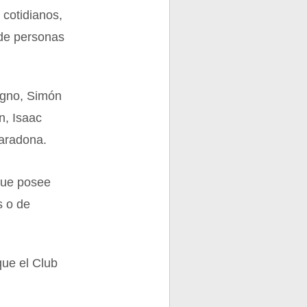
 cotidianos,
 de personas
agno, Simón
n, Isaac
aradona.
 que posee
s o de
que el Club