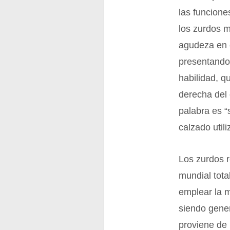
las funcione
los zurdos 
agudeza en e
presentando
habilidad, q
derecha del 
palabra es “
calzado util
Los zurdos 
mundial tota
emplear la m
siendo gener
proviene de 